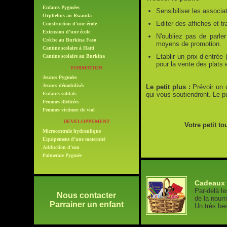
Enfants Pygmées
Sensibiliser les associat
Orphelins au Rwanda
Editer des affiches et tr
Construction d'une école
Extension d'une école
N'oubliez pas de parle
Crèche au Burkina Faso
moyens de promotion.
Cantine scolaire à Haïti
Etablir un prix d’entrée
Cantine scolaire au Burkina
pour la vente des plats e
FORMATION
Jeunes Pygmées
Jeunes démobilisés
Le petit plus :
Prévoir un d
Enfants soldats
qui vous soutiendront. Le p
Femmes illettrées
Femmes victimes de viol
DEVELOPPEMENT
Votre petit t
Microcentrale hydraulique
Equipement d'une maternité
Adduction d'eau
Palmeraie Pygmée
Cadeaux 
Par-delà le
Nous contacter
de la nourr
Parrainer un enfant
Un très bea