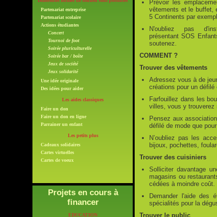
Différentes formes de soutien sont possibles
Prévoir les emplaceme
vêtements et le buffet, 
Partenariat entreprise
5 Continents par exempl
Partenariat scolaire
Actions étudiantes
N'oubliez pas d'ins
Concert
présentant SOS Enfants
Tournoi de foot
soutenez.
Soirée pluriculturelle
COMMENT ?
Soirée bar / boîte
Jeux de société
Trouver des vêtements
Jeux solidarité
Adressez vous à de jeun
Une idée originale
créations pour un défil
Des idées pour aider
Farfouillez dans les bou
Les aides classiques
villes, vous y trouverez
Faire un don
Faire un don en ligne
Pensez aux associations
Parrainer un enfant
défilé de mode que pour
Les petits plus
N’oubliez pas les acce
bijoux, pochettes, foula
Cadeaux solidaires
Cartes virtuelles
Trouver des cuisiniers
Cartes de voeux
Solliciter davantage u
magasins ou restaurants 
cédées à moindre coût.
Projets en cours à
Demander l'aide des é
financer
spécialités pour la dégus
Trouver le public
EDUCATION