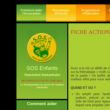
Comment aider
Parrainages
Programmes
l'Association
d'Enfants
d'Education
FICHE ACTION
SOS Enfants
Avec à la clé un défilé de
sur la thématique « multi c
Association humanitaire
de la partie ! Un buffet d
meilleur effet pour vous ai
RECONNUE D'UTILITE PUBLIQUE
Le développement au service de l'enfance
vulnérable
QUAND ET OU ?
Un amphi peut facile
podium, prévoir un m
toile de fond pour égaye
Comment aider
lequel sera projetée un