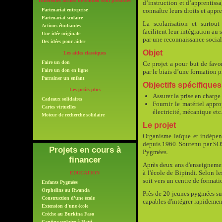
Différentes formes de soutien sont possibles
d’instruction et d’apprentiss
Partenariat entreprise
connaître leurs droits et appr
Partenariat scolaire
La scolarisation et surtout
Actions étudiantes
facilitent leur intégration au
Une idée originale
par une reconnaissance socia
Des idées pour aider
Objet
Les aides classiques
Faire un don
Ce projet a pour but de favo
Faire un don en ligne
par le biais d’une formation p
Parrainer un enfant
Objectifs spécifiques
Les petits plus
Assurer la prise en charg
Cadeaux solidaires
Fournir le matériel appro
Cartes virtuelles
électricité, mécanique etc
Moteur de recherche solidaire
Le projet
Organisme laïque et indépen
depuis 1960. Soutenu par SOS 
Projets en cours à
Pygmées.
financer
Après deux ans d'enseignement
à l'école de Bipindi. Selon le
EDUCATION
soit vers un centre de format
Enfants Pygmées
Orphelins au Rwanda
Près de 20 jeunes pygmées sui
Construction d'une école
capables d'intégrer rapidemen
Extension d'une école
Crèche au Burkina Faso
Cantine scolaire à Haïti