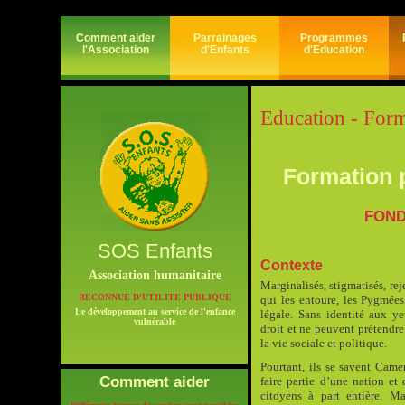
Comment aider
Parrainages
Programmes
l'Association
d'Enfants
d'Education
Education - For
Formation 
FONDA
SOS Enfants
Contexte
Association humanitaire
Marginalisés, stigmatisés, re
RECONNUE D'UTILITE PUBLIQUE
qui les entoure, les Pygmée
Le développement au service de l'enfance
légale. Sans identité aux ye
vulnérable
droit et ne peuvent prétendre
la vie sociale et politique.
Pourtant, ils se savent Came
Comment aider
faire partie d’une nation et
citoyens à part entière. Ma