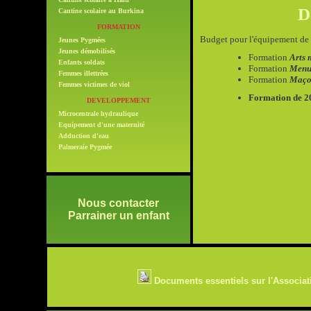
D
Cantine scolaire au Burkina
FORMATION
Budget pour l'équipement de 
Jeunes Pygmées
Jeunes démobilisés
Formation
Arts 
Enfants soldats
Formation
Menui
Femmes illettrées
Formation
Maço
Femmes victimes de viol
Formation de 20
DEVELOPPEMENT
Microcentrale hydraulique
Equipement d'une maternité
Adduction d'eau
Palmeraie Pygmée
Nous contacter
Parrainer un enfant
Documents essentiels sur l'Associat