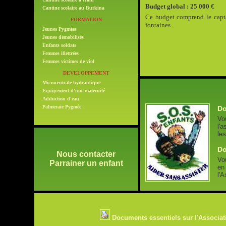
Budget global : 25 000 €
Cantine scolaire au Burkina
Ce budget comprend le captag
FORMATION
fontaines.
Jeunes Pygmées
Jeunes démobilisés
Enfants soldats
Femmes illettrées
Femmes victimes de viol
DEVELOPPEMENT
Microcentrale hydraulique
Equipement d'une maternité
Adduction d'eau
Palmeraie Pygmée
Do
Vo
l'a
le
Do
Nous contacter
Vo
Parrainer un enfant
en
l'A
Documents essentiels sur l'Associat