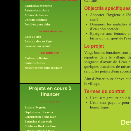
Cantine.
Différentes formes de soutien sont possibles
Partenariat entreprise
Objectifs spécifiques
Partenariat scolaire
Apporter l’hygiène à l'éc
Actions étudiantes
santé
Une idée originale
Diminuer les maladies 
Des idées pour aider
d’eau non potable
Les aides classiques
Epargner aux femmes et
Faire un don
tâche du transport de l'ea
Faire un don en ligne
Le projet
Parrainer un enfant
Vingt bornes-fontaines sont p
Les petits plus
réparties dans le village. 
Cadeaux solidaires
soignant d’avoir de l’eau e
Cartes virtuelles
quelques centaines de mètres
Moteur de recherche solidaire
seront les points d'eau access
Afin d’éviter toute dérive et
le village.
Projets en cours à
Termes du contrat
financer
L'eau sera gratuite pour l
EDUCATION
L'eau sera payante pour 
honorifique.
Enfants Pygmées
Orphelins au Rwanda
Construction d'une école
Dev
Extension d'une école
Crèche au Burkina Faso
Cantine scolaire à Haïti