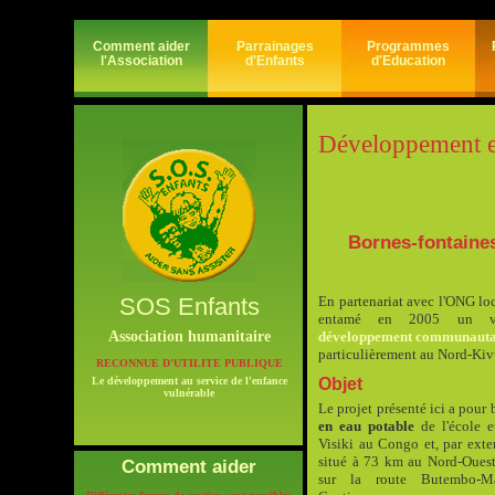
Comment aider
Parrainages
Programmes
l'Association
d'Enfants
d'Education
Développement e
Bornes-fontaines 
SOS Enfants
En partenariat avec l'ONG lo
entamé en 2005 un 
Association humanitaire
développement communauta
particulièrement au Nord-Kiv
RECONNUE D'UTILITE PUBLIQUE
Le développement au service de l'enfance
Objet
vulnérable
Le projet présenté ici a pour
en eau potable
de l'école e
Visiki au Congo et, par exte
situé à 73 km au Nord-Ouest
Comment aider
sur la route Butembo-Ma